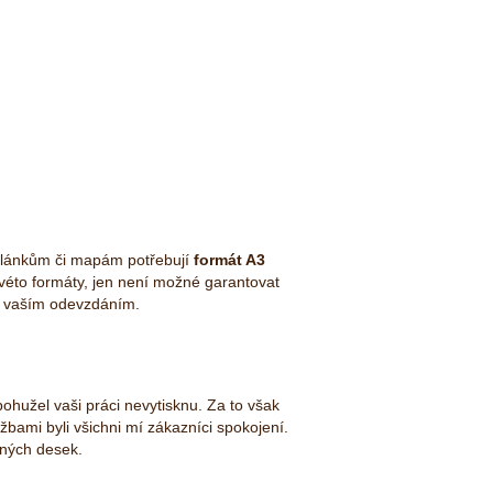
, plánkům či mapám potřebují
formát A3
éto formáty, jen není možné garantovat
d vaším odevzdáním.
ohužel vaši práci nevytisknu. Za to však
bami byli všichni mí zákazníci spokojení.
ěných desek.