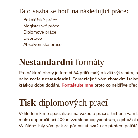
Tato vazba se hodí na následující práce:
Bakalářské práce
Magisterské práce
Diplomové práce
Disertace
Absolventské práce
Nestandardní
formáty
Pro některé obory je formát A4 příliš malý a kvůli výkresům
nebo
zcela nestandardní
. Samozřejmě vám zhotovím i takov
krátkou dobu dodání.
Kontaktujte mne
proto co nejdříve pře
Tisk
diplomových prací
Vzhledem k mé specializaci na vazbu a práci s knihami vám b
mohu doporučit asi 200 m vzdálené copycentrum, s jehož služ
Vytištěné listy vám pak za pár minut svážu do předem potišt