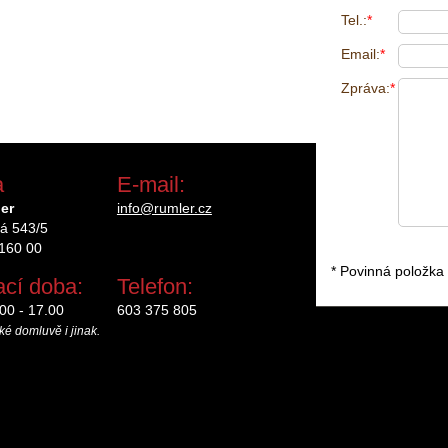
Tel.:
*
Email:
*
Zpráva:
*
a
E-mail:
er
info@rumler.cz
ká 543/5
 160 00
* Povinná položka
ací doba:
Telefon:
00 - 17.00
603 375 805
ké domluvě i jinak.