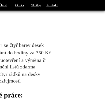
Úvod
O nás
Služby
Kontakt
r ze čtyř barev desek
ání do hodiny za 350 Kč
uotevření a výměna či
nění listů zdarma
 čtyř řádků na desky
zřejmostí
é práce: