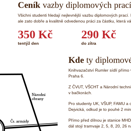
Ceník
vazby diplomových prac
Všichni studenti hledají nejlevnější vazbu diplomových prací
ale zato dobře a kvalitně odvedenou práci za částku, která vá
350 Kč
290 Kč
tentýž den
do zítra
Kde
ty diplomové
Knihvazačství Rumler sídlí přímo 
Praha 6.
Z ČVUT, VŠCHT a Národní techni
v bačkorách.
Pro studenty UK, VŠUP, FAMU a ost
Dejvická, odkud je to pouhé 2 min
Přímo před dílnou je stanice MH
dál stojí tramvaje 2, 5, 8, 20, 26