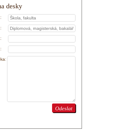
na desky
:
:
:
:
ka:
Odeslat