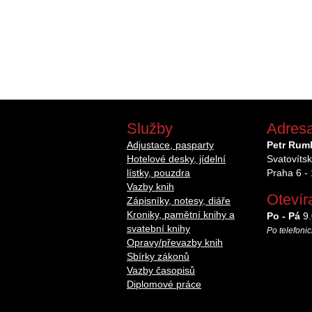
Služby
Adres
Adjustace, pasparty
Petr Ruml
Hotelové desky, jídelní
Svatovíts
lístky, pouzdra
Praha 6 -
Vazby knih
Otevír
Zápisníky, notesy, diáře
Kroniky, pamětní knihy a
Po - Pá
9.
svatební knihy
Po telefonic
Opravy/převazby knih
Sbírky zákonů
Vazby časopisů
Diplomové práce