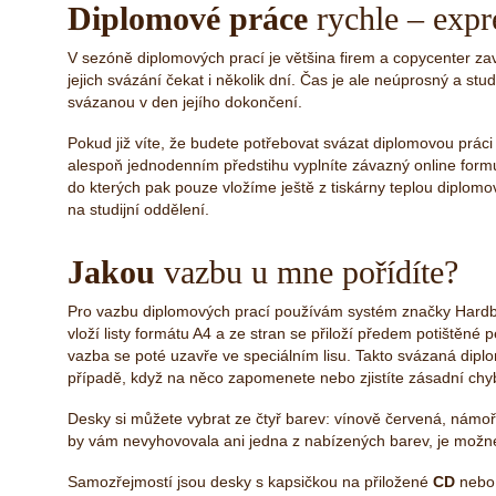
Diplomové práce
rychle – expr
V sezóně diplomových prací je většina firem a copycenter za
jejich svázání čekat i několik dní. Čas je ale neúprosný a stu
svázanou v den jejího dokončení.
Pokud již víte, že budete potřebovat svázat diplomovou práci
alespoň jednodenním předstihu vyplníte závazný online formul
do kterých pak pouze vložíme ještě z tiskárny teplou diplom
na studijní oddělení.
Jakou
vazbu u mne pořídíte?
Pro vazbu diplomových prací používám systém značky Hardb
vloží listy formátu A4 a ze stran se přiloží předem potištěn
vazba se poté uzavře ve speciálním lisu. Takto svázaná diplo
případě, když na něco zapomenete nebo zjistíte zásadní chy
Desky si můžete vybrat ze čtyř barev: vínově červená, námo
by vám nevyhovovala ani jedna z nabízených barev, je možné
Samozřejmostí jsou desky s kapsičkou na přiložené
CD
nebo