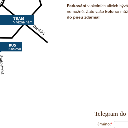
Parkování
v okolních ulicích býv
nemožné. Zato vaše
kolo
se může
do pneu zdarma!
Telegram do 
Jméno:
*