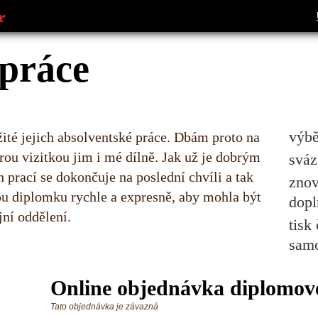
práce
výbě
žité jejich absolventské práce. Dbám proto na
rou vizitkou jim i mé dílně. Jak už je dobrým
sváz
 prací se dokončuje na poslední chvíli a tak
znov
ou diplomku rychle a expresně, aby mohla být
dopl
jní oddělení.
tisk
samo
Online objednávka diplomov
Tato objednávka je závazná