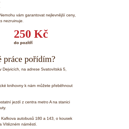
í
. Nemohu vám garantovat nejlevnější ceny,
s nezruinuje.
250 Kč
do pozítří
 práce pořídím?
v Dejvicích, na adrese Svatovítská 5,
cké knihovny k nám můžete přeběhnout
atní jezdí z centra metro A na stanici
uty.
D Kafkova autobusů 180 a 143, o kousek
 na Vítězném náměstí.