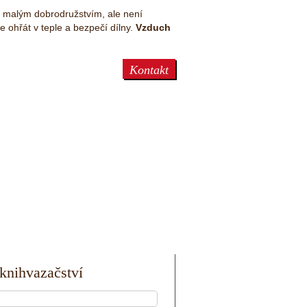
á malým dobrodružstvím, ale není
 ohřát v teple a bezpečí dílny.
Vzduch
Kontakt
knihvazačství