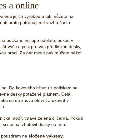
es a online
valená jejich výrobou a tak můžete na
denti proto potřebují mít vazbu často
 na počkání, nejlépe uděláte, pokud v
ář výše a já si pro vás předtisknu desky,
ovou práci. Za pár minut pak můžete běžet
ind. Do kovového hřbetu s potiskem se
é pevné desky potažené plátnem. Celá
mka se dá znovu otevřít a uzavřít v
bu.
řnická modř, tmavě zelená či černá. Pokud
 si nechat zhotovit desky na míru.
 pouzdrem na
složené výkresy
.