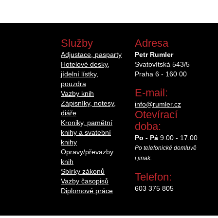
Služby
Adresa
Adjustace, pasparty
Petr Rumler
Hotelové desky,
Svatovítská 543/5
jídelní lístky,
Praha 6 - 160 00
pouzdra
E-mail:
Vazby knih
Zápisníky, notesy,
info@rumler.cz
Otevírací
diáře
Kroniky, pamětní
doba:
knihy a svatební
Po - Pá
9.00 - 17.00
knihy
Po telefonické domluvě
Opravy/převazby
i jinak.
knih
Sbírky zákonů
Telefon:
Vazby časopisů
603 375 805
Diplomové práce