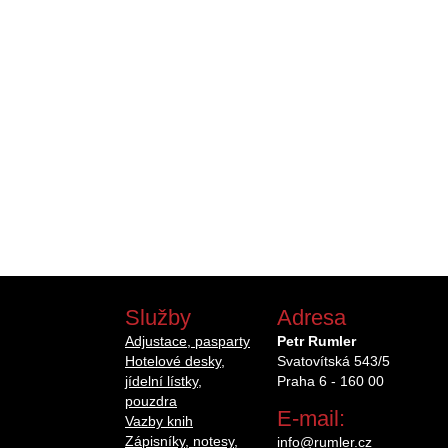
Služby
Adresa
Adjustace, pasparty
Petr Rumler
Hotelové desky,
Svatovítská 543/5
jídelní lístky,
Praha 6 - 160 00
pouzdra
E-mail:
Vazby knih
Zápisníky, notesy,
info@rumler.cz