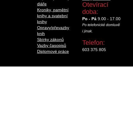
Otevírací
diáře
Kroniky, pamětní
doba:
knihy a svatební
Po - Pá
9.00 - 17.00
knihy
Po telefonické domluvě
Opravy/převazby
i jinak.
knih
Sbírky zákonů
Telefon:
Vazby časopisů
603 375 805
Diplomové práce