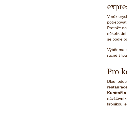
expre
V některýc
potřebovat
Protože na
několik dní
se podle p
Výběr mater
ručně šito
Pro k
Dlouhodob
restaurac
Kurátoři a
návštěvník
kronikou j