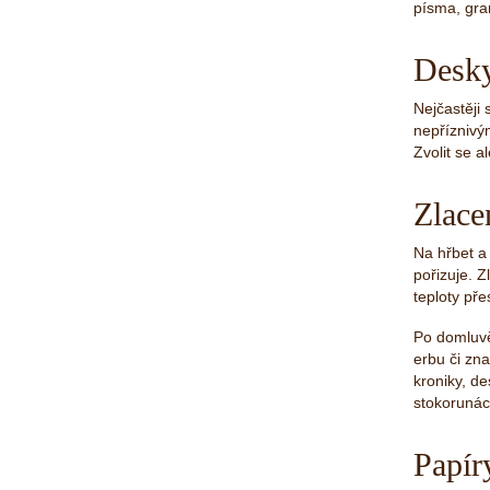
písma, gra
Desk
Nejčastěji 
nepříznivý
Zvolit se a
Zlace
Na hřbet a 
pořizuje. 
teploty pře
Po domluvě
erbu či zn
kroniky, d
stokorunác
Papír