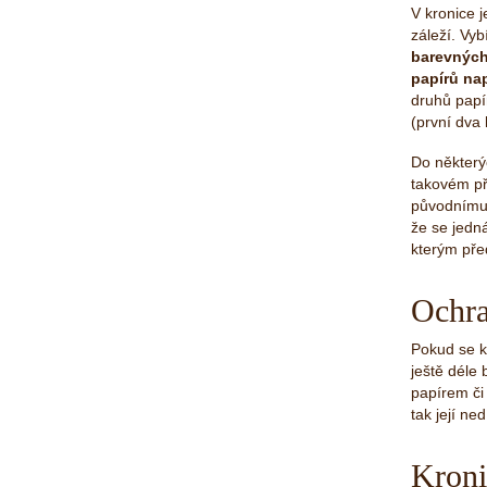
V kronice 
záleží. Vy
barevných
papírů nap
druhů papí
(první dva 
Do některýc
takovém př
původnímu 
že se jedn
kterým př
Ochra
Pokud se k
ještě déle
papírem či 
tak její ne
Kroni